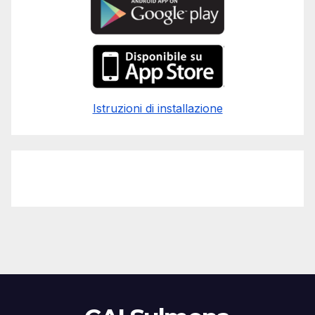
Istruzioni di installazione
seo
,
seo
,
seo
,
seo
,
seo
,
seo
,
seo
,
seo
,
seo
,
seo
,
seo
,
seo
Bisikletin Tarihçesi
,
Bisiklet Çeşitleri
,
Bisikletin Faydaları