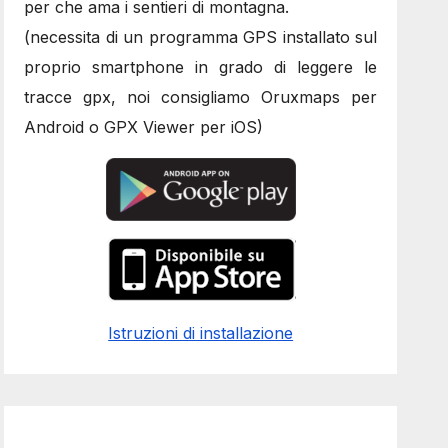
per che ama i sentieri di montagna.
(necessita di un programma GPS installato sul
proprio smartphone in grado di leggere le
tracce gpx, noi consigliamo Oruxmaps per
Android o GPX Viewer per iOS)
Istruzioni di installazione
seo
,
seo
,
seo
,
seo
,
seo
,
seo
,
seo
,
seo
,
seo
,
seo
,
seo
,