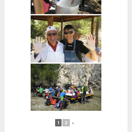
1
2
►