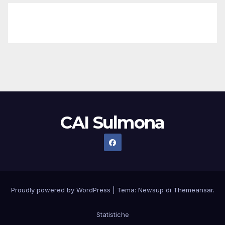
seo
,
seo
,
seo
,
seo
,
seo
,
seo
,
seo
,
seo
,
seo
,
seo
,
seo
,
seo
Bisikletin Tarihçesi
,
Bisiklet Çeşitleri
,
Bisikletin Faydaları
CAI Sulmona
Proudly powered by WordPress
|
Tema:
Newsup
di
Themeansar
.
Statistiche