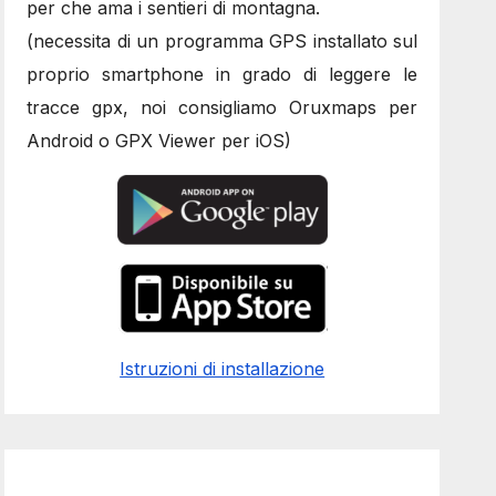
per che ama i sentieri di montagna.
(necessita di un programma GPS installato sul
proprio smartphone in grado di leggere le
tracce gpx, noi consigliamo Oruxmaps per
Android o GPX Viewer per iOS)
Istruzioni di installazione
seo
,
seo
,
seo
,
seo
,
seo
,
seo
,
seo
,
seo
,
seo
,
seo
,
seo
,