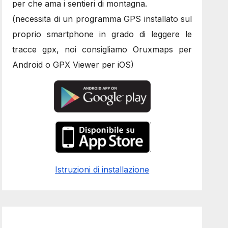
per che ama i sentieri di montagna.
(necessita di un programma GPS installato sul
proprio smartphone in grado di leggere le
tracce gpx, noi consigliamo Oruxmaps per
Android o GPX Viewer per iOS)
Istruzioni di installazione
seo
,
seo
,
seo
,
seo
,
seo
,
seo
,
seo
,
seo
,
seo
,
seo
,
seo
,