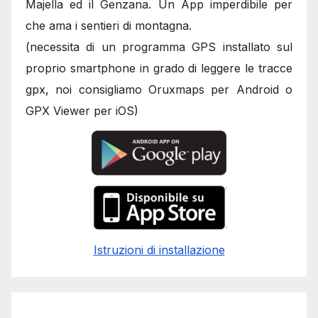
Majella ed il Genzana. Un App imperdibile per
che ama i sentieri di montagna.
(necessita di un programma GPS installato sul
proprio smartphone in grado di leggere le tracce
gpx, noi consigliamo Oruxmaps per Android o
GPX Viewer per iOS)
Istruzioni di installazione
seo
,
seo
,
seo
,
seo
,
seo
,
seo
,
seo
,
seo
,
seo
,
seo
,
seo
,
seo