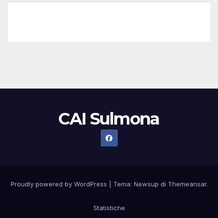
seo
,
seo
,
seo
,
seo
,
seo
,
seo
,
seo
,
seo
,
seo
,
seo
,
seo
,
seo
Bisikletin Tarihçesi
,
Bisiklet Çeşitleri
,
Bisikletin Faydaları
CAI Sulmona
Proudly powered by WordPress
|
Tema:
Newsup
di
Themeansar
.
Statistiche