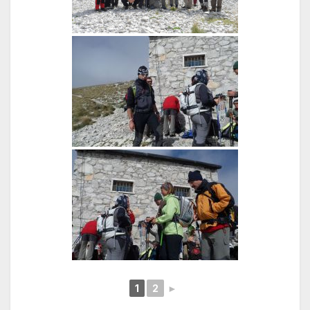
1
2
►